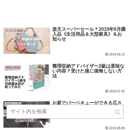
楽天スーパーセール＊2019年9月購
イベント装飾
入品《生活用品＆大型家具》＆お
知らせ
2019.09.13
整理収納アドバイザー2級は意味な
掃除＆収納
い内容？受けた後に後悔しない方
法
2019.07.02
お庭でバーベキューができる広さ
外構＆お庭
の目安は？狭くても過ごせる庭を
作る方法
2019.06.06