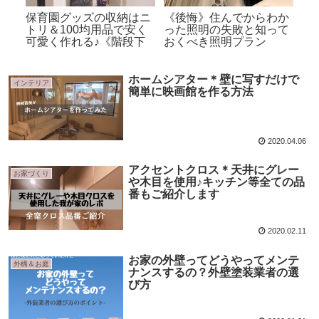
2
保育園グッズの収納はニ
《後悔》住んでからわか
《
受け
トリ＆100均用品で安く
った照明の失敗と知って
引
法
可愛く作れる♪《階段下
おくべき照明プラン
調
収納編》
ホームシアター＊壁に写すだけで
インテリア
簡単に映画館を作る方法
2020.04.06
アクセントクロス＊天井にグレー
お家づくり
や木目を使用♪キッチン等全ての品
番もご紹介します
2020.02.11
お家の外壁ってどうやってメンテ
外構＆お庭
ナンスするの？外壁塗装業者の選
び方