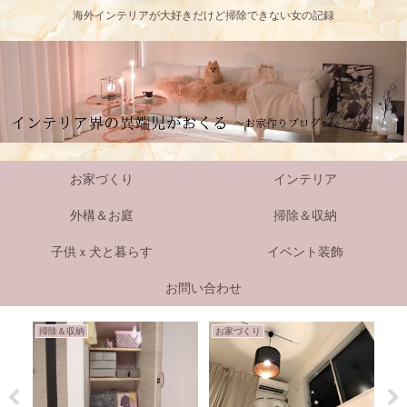
海外インテリアが大好きだけど掃除できない女の記録
お家づくり
インテリア
外構＆お庭
掃除＆収納
子供ｘ犬と暮らす
イベント装飾
お問い合わせ
掃除＆収納
お家づくり
掃