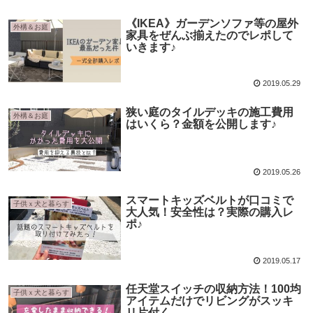
《IKEA》ガーデンソファ等の屋外
外構＆お庭
家具をぜんぶ揃えたのでレポして
いきます♪
2019.05.29
狭い庭のタイルデッキの施工費用
外構＆お庭
はいくら？金額を公開します♪
2019.05.26
スマートキッズベルトが口コミで
子供ｘ犬と暮らす
大人気！安全性は？実際の購入レ
ポ♪
2019.05.17
任天堂スイッチの収納方法！100均
子供ｘ犬と暮らす
アイテムだけでリビングがスッキ
リ片付く