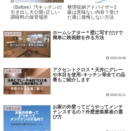
を活
《Before》汚キッチンの
整理収納アドバイザー2
《
る
引き出し大公開♪正しい
級は意味ない内容？受け
等
調味料の保管場所
た後に後悔しない方法
え
す♪
ホームシアター＊壁に写すだけで
インテリア
簡単に映画館を作る方法
2020.04.06
アクセントクロス＊天井にグレー
お家づくり
や木目を使用♪キッチン等全ての品
番もご紹介します
2020.02.11
お家の外壁ってどうやってメンテ
外構＆お庭
ナンスするの？外壁塗装業者の選
び方