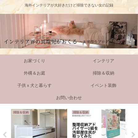
海外インテリアが大好きだけど掃除できない女の記録
お家づくり
インテリア
外構＆お庭
掃除＆収納
子供ｘ犬と暮らす
イベント装飾
お問い合わせ
掃除＆収納
掃除＆収納
外