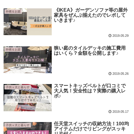
《IKEA》ガーデンソファ等の屋外
外構＆お庭
家具をぜんぶ揃えたのでレポして
いきます♪
2019.05.29
狭い庭のタイルデッキの施工費用
外構＆お庭
はいくら？金額を公開します♪
2019.05.26
スマートキッズベルトが口コミで
子供ｘ犬と暮らす
大人気！安全性は？実際の購入レ
ポ♪
2019.05.17
任天堂スイッチの収納方法！100均
子供ｘ犬と暮らす
アイテムだけでリビングがスッキ
リ片付く