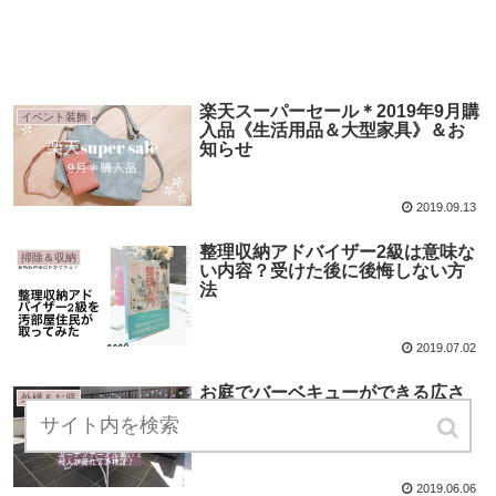
楽天スーパーセール＊2019年9月購
イベント装飾
入品《生活用品＆大型家具》＆お
知らせ
2019.09.13
整理収納アドバイザー2級は意味な
掃除＆収納
い内容？受けた後に後悔しない方
法
2019.07.02
お庭でバーベキューができる広さ
外構＆お庭
の目安は？狭くても過ごせる庭を
作る方法
2019.06.06